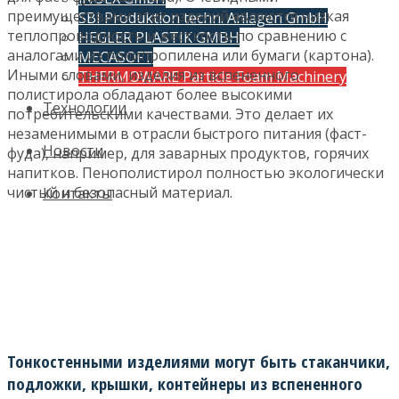
преимуществами этих изделий являются низкая
SBI Produktion techn. Anlagen GmbH
теплопроводность и жесткость по сравнению с
HEGLER PLASTIK GMBH
аналогами из полипропилена или бумаги (картона).
MECASOFT
Иными словами, изделия из вспененного
THERMOWARE Particle Foam Machinery
полистирола обладают более высокими
Технологии
потребительскими качествами. Это делает их
незаменимыми в отрасли быстрого питания (фаст-
Новости
фуда), например, для заварных продуктов, горячих
напитков. Пенополистирол полностью экологически
чистый и безопасный материал.
Контакты
Тонкостенными изделиями могут быть стаканчики,
подложки, крышки, контейнеры из вспененного