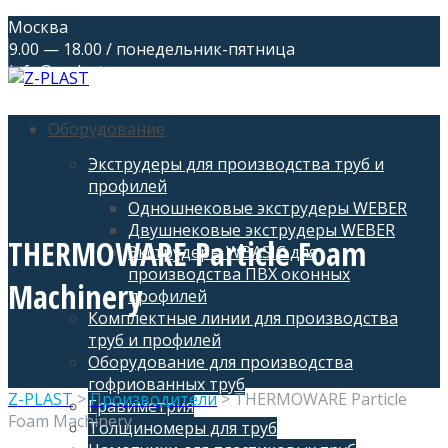
Москва
9.00 — 18.00 / понедельник-пятница
info@z-plast.ru
Оборудование
Экструдеры для производства труб и
профилей
Одношнековые экструдеры WEBER
Двушнековые экструдеры WEBER
THERMOWARE Particle Foam
Экструдеры WBASIC для
производства ПВХ оконных
Machinery
профилей
Комплектные линии для производства
труб и профилей
Оборудование для производства
гофриованных труб
Z-PLAST
>
Производители
>
THERMOWARE Particle
Гравиметрия
Foam Machinery
Толщиномеры для труб