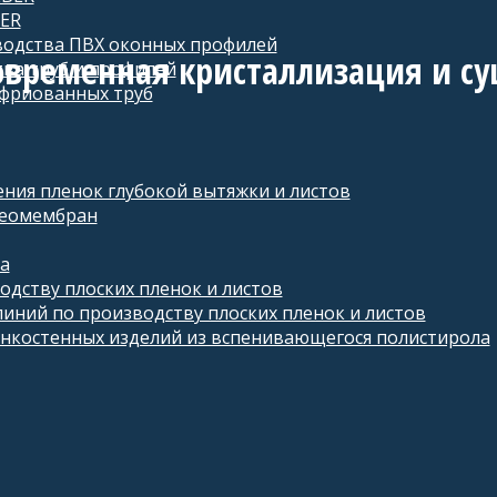
ER
водства ПВХ оконных профилей
временная кристаллизация и су
ва труб и профилей
офриованных труб
ения пленок глубокой вытяжки и листов
геомембран
а
дству плоских пленок и листов
иний по производству плоских пленок и листов
нкостенных изделий из вспенивающегося полистирола