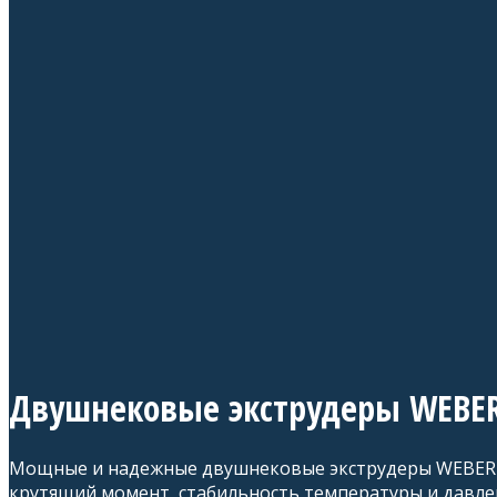
Двушнековые экструдеры WEBE
Мощные и надежные двушнековые экструдеры WEBER з
крутящий момент, стабильность температуры и давле