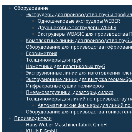
Оборудование
Экструдеры для производства труб и профи
Одношнековые экструдеры WEBER
Двушнековые экструдеры WEBER
Экструдеры WBASIC для производства 
Комплектные линии для производства труб 
Оборудование для производства гофриован
Гравиметрия
Толщиномеры для труб
Намотчики для пластиковых труб
Экструзионные линии для изготовления плен
Экструзионные линии для выпуска геомембр
Инфракрасные сушки полимеров
Пневмозагрузчики, дозаторы, силоса
Толщиномеры для линий по производству пл
Автоматические фильеры для линий по 
Оборудование для производства тонкостен
Производители
Hans Weber Maschinenfabrik GmbH
KUHNE GmbH