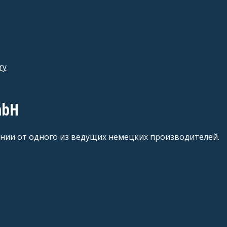
ry
mbH
ании от одного из ведущих немецких производителей.