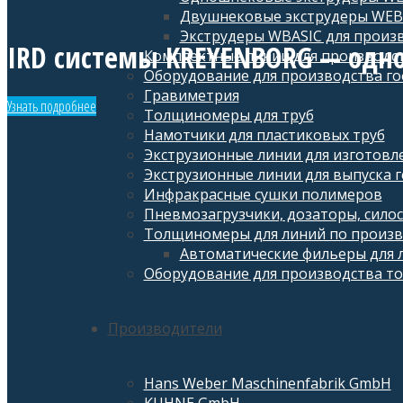
Двушнековые экструдеры WEB
Экструдеры WBASIC для произ
IRD системы KREYENBORG — одно
Комплектные линии для производст
Оборудование для производства г
Гравиметрия
Узнать подробнее
Толщиномеры для труб
Намотчики для пластиковых труб
Экструзионные линии для изготовл
Экструзионные линии для выпуска 
Инфракрасные сушки полимеров
Пневмозагрузчики, дозаторы, силос
Толщиномеры для линий по произво
Автоматические фильеры для л
Оборудование для производства то
Производители
Hans Weber Maschinenfabrik GmbH