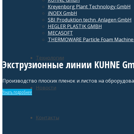
KUHNE GmbH
Kreyenborg Plant Technology GmbH
iNOEX GmbH
SBI Produktion techn. Anlagen GmbH
HEGLER PLASTIK GMBH
MECASOFT
THERMOWARE Particle Foam Machine
Технологии
Экструзионные линии KUHNE G
Производство плоских пленок и листов на оброрудов
Новости
Узнать подробнее
Контакты