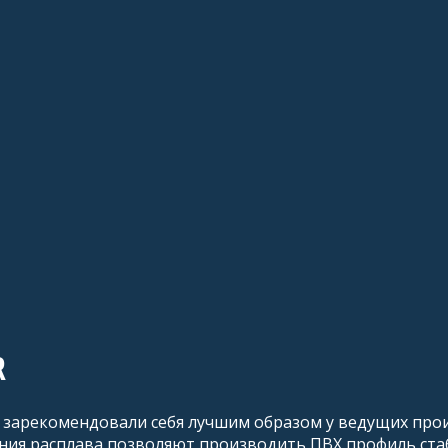
R
арекомендовали себя лучшим образом у ведущих прои
ния расплава позволяют производить ПВХ профиль стаб