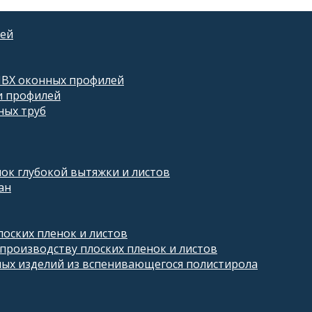
лей
ПВХ оконных профилей
и профилей
ных труб
ок глубокой вытяжки и листов
ан
оских пленок и листов
производству плоских пленок и листов
ных изделий из вспенивающегося полистирола